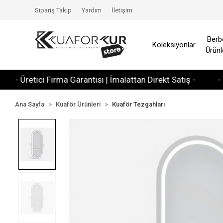
Sipariş Takip
Yardım
İletişim
Berb
Koleksiyonlar
Ürünl
Üretici Firma Garantisi | İmalattan Direkt Satış -
- Tüm Kr
Ana Sayfa
Kuaför Ürünleri
Kuaför Tezgahları