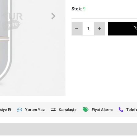
Stok:
9
siye Et
Yorum Yaz
Karşılaştır
Fiyat Alarmı
Telef