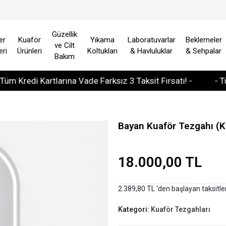
Güzellik
er
Kuaför
Yıkama
Laboratuvarlar
Beklemeler
ve Cilt
eri
Ürünleri
Koltukları
& Havluluklar
& Sehpalar
Bakım
edi Kartlarına Vade Farksız 3 Taksit Fırsatı! -
- Tüm Avr
Bayan Kuaför Tezgahı (
18.000,00 TL
2.389,80 TL 'den başlayan taksitle
Kategori:
Kuaför Tezgahları