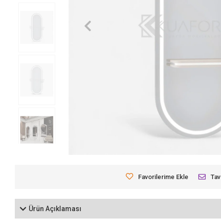
Favorilerime Ekle
Tav
Ürün Açıklaması