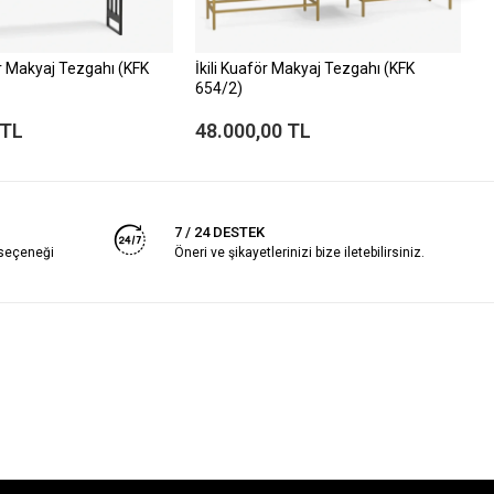
 Makyaj Tezgahı (KFK
İkili Kuaför Makyaj Tezgahı (KFK
B
654/2)
6
 TL
48.000,00 TL
2
7 / 24 DESTEK
 seçeneği
Öneri ve şikayetlerinizi bize iletebilirsiniz.