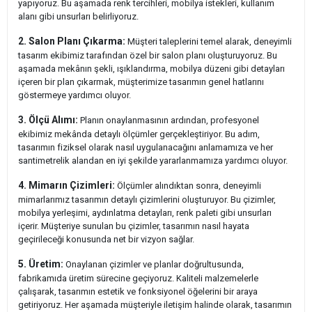
yapıyoruz. Bu aşamada renk tercihleri, mobilya istekleri, kullanım
alanı gibi unsurları belirliyoruz.
2. Salon Planı Çıkarma:
Müşteri taleplerini temel alarak, deneyimli
tasarım ekibimiz tarafından özel bir salon planı oluşturuyoruz. Bu
aşamada mekânın şekli, ışıklandırma, mobilya düzeni gibi detayları
içeren bir plan çıkarmak, müşterimize tasarımın genel hatlarını
göstermeye yardımcı oluyor.
3. Ölçü Alımı:
Planın onaylanmasının ardından, profesyonel
ekibimiz mekânda detaylı ölçümler gerçekleştiriyor. Bu adım,
tasarımın fiziksel olarak nasıl uygulanacağını anlamamıza ve her
santimetrelik alandan en iyi şekilde yararlanmamıza yardımcı oluyor.
4. Mimarın Çizimleri:
Ölçümler alındıktan sonra, deneyimli
mimarlarımız tasarımın detaylı çizimlerini oluşturuyor. Bu çizimler,
mobilya yerleşimi, aydınlatma detayları, renk paleti gibi unsurları
içerir. Müşteriye sunulan bu çizimler, tasarımın nasıl hayata
geçirileceği konusunda net bir vizyon sağlar.
5. Üretim:
Onaylanan çizimler ve planlar doğrultusunda,
fabrikamıda üretim sürecine geçiyoruz. Kaliteli malzemelerle
çalışarak, tasarımın estetik ve fonksiyonel öğelerini bir araya
getiriyoruz. Her aşamada müşteriyle iletişim halinde olarak, tasarımın