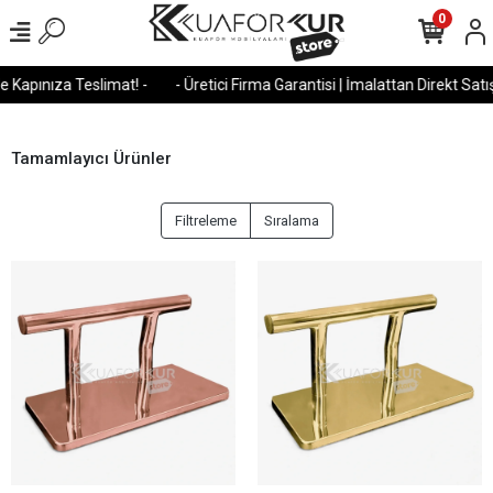
0
apınıza Teslimat! -
- Üretici Firma Garantisi | İmalattan Direkt Satış -
Tamamlayıcı Ürünler
Filtreleme
Sıralama