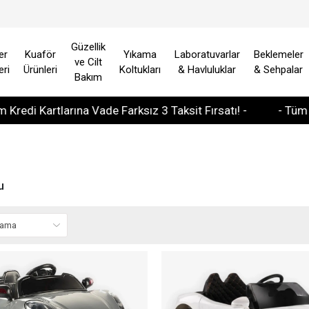
Güzellik
er
Kuaför
Yıkama
Laboratuvarlar
Beklemeler
ve Cilt
eri
Ürünleri
Koltukları
& Havluluklar
& Sehpalar
Bakım
rtlarına Vade Farksız 3 Taksit Fırsatı! -
- Tüm Avrupa Ül
u