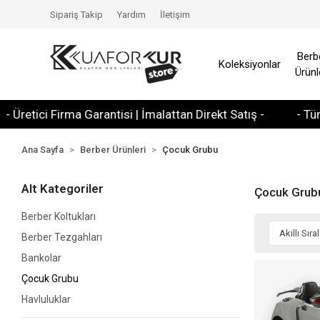
Sipariş Takip
Yardım
İletişim
Berb
Koleksiyonlar
Ürünl
 Firma Garantisi | İmalattan Direkt Satış -
- Tüm Kredi Ka
Ana Sayfa
Berber Ürünleri
Çocuk Grubu
Alt Kategoriler
Çocuk Grub
Berber Koltukları
Berber Tezgahları
Bankolar
Çocuk Grubu
Havluluklar