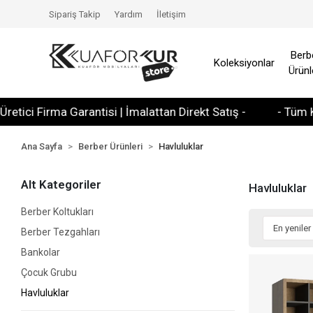
Sipariş Takip
Yardım
İletişim
Berb
Koleksiyonlar
Ürünl
arantisi | İmalattan Direkt Satış -
- Tüm Kredi Kartlarına 
Ana Sayfa
Berber Ürünleri
Havluluklar
Alt Kategoriler
Havluluklar
Berber Koltukları
Berber Tezgahları
Bankolar
Çocuk Grubu
Havluluklar