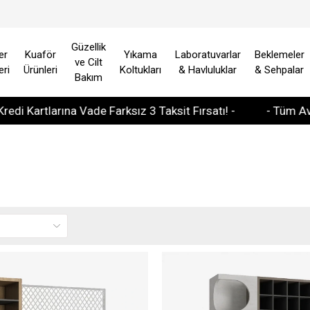
Güzellik
er
Kuaför
Yıkama
Laboratuvarlar
Beklemeler
ve Cilt
eri
Ürünleri
Koltukları
& Havluluklar
& Sehpalar
Bakım
Vade Farksız 3 Taksit Fırsatı! -
- Tüm Avrupa Ülkelerind