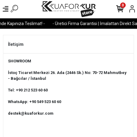
0
de Kapınıza Teslimat! -
- Üretici Firma Garantisi | İmalattan Direkt Sat
İletişim
SHOWROOM
İstoç Ticaret Merkezi 26. Ada (2446 Sk.) No: 70-72 Mahmutbey
- Bağcılar / İstanbul
Tel: +90 212 523 60 60
WhatsApp: +90 549 523 60 60
destek@kuaforkur.com