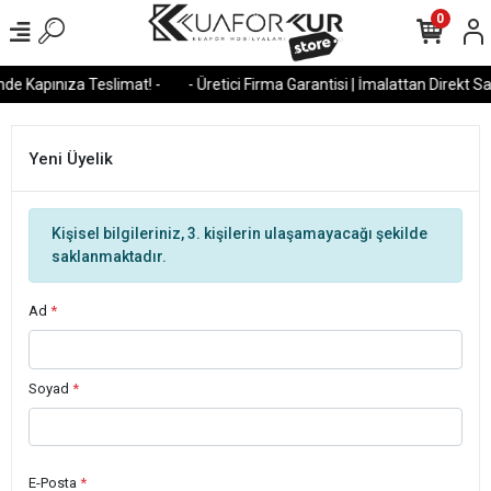
0
de Kapınıza Teslimat! -
- Üretici Firma Garantisi | İmalattan Direkt Sat
Yeni Üyelik
Kişisel bilgileriniz, 3. kişilerin ulaşamayacağı şekilde
saklanmaktadır.
Ad
*
Soyad
*
E-Posta
*