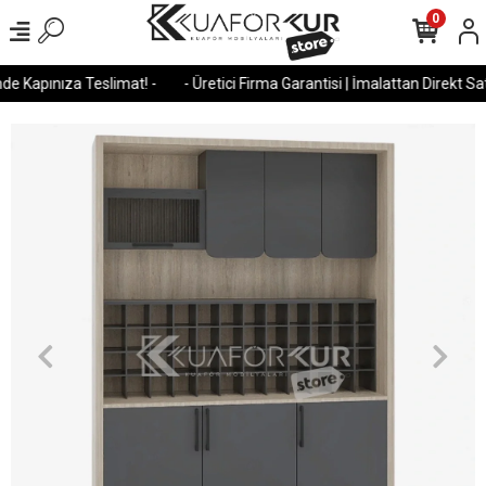
0
e Kapınıza Teslimat! -
- Üretici Firma Garantisi | İmalattan Direkt Satı