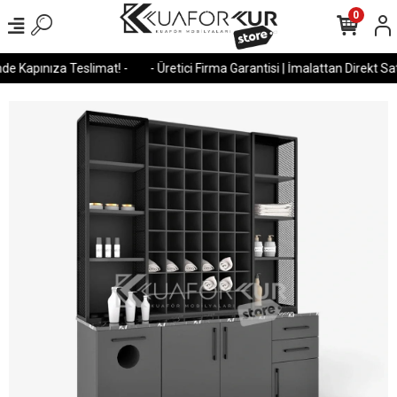
0
e Kapınıza Teslimat! -
- Üretici Firma Garantisi | İmalattan Direkt Satı