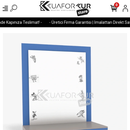
0
e Kapınıza Teslimat! -
- Üretici Firma Garantisi | İmalattan Direkt Satı