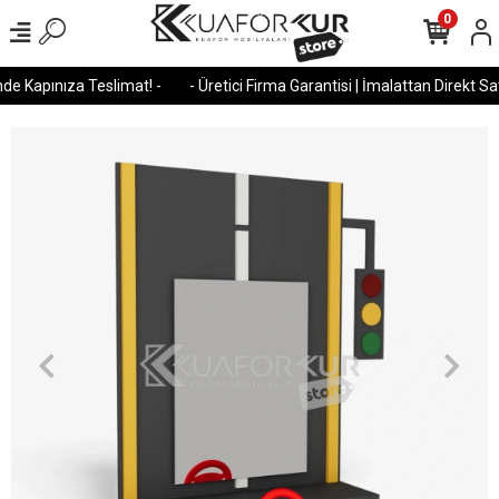
0
de Kapınıza Teslimat! -
- Üretici Firma Garantisi | İmalattan Direkt Satı