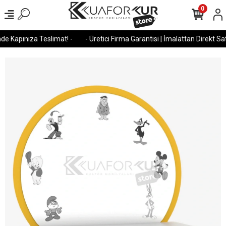
0
e Kapınıza Teslimat! -
- Üretici Firma Garantisi | İmalattan Direkt Satı