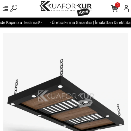
0
e Kapınıza Teslimat! -
- Üretici Firma Garantisi | İmalattan Direkt Satı