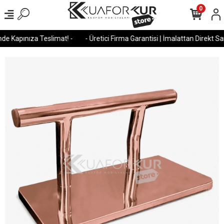
0
e Kapınıza Teslimat! -
- Üretici Firma Garantisi | İmalattan Direkt Satı