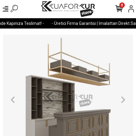
0
e Kapınıza Teslimat! -
- Üretici Firma Garantisi | İmalattan Direkt Satı