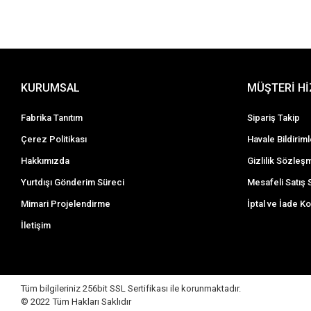
KURUMSAL
MÜŞTERİ H
Fabrika Tanıtım
Sipariş Takip
Çerez Politikası
Havale Bildiriml
Hakkımızda
Gizlilik Sözleş
Yurtdışı Gönderim Süreci
Mesafeli Satış
Mimari Projelendirme
İptal ve İade Ko
İletişim
Tüm bilgileriniz 256bit SSL Sertifikası ile korunmaktadır.
© 2022 Tüm Hakları Saklıdır