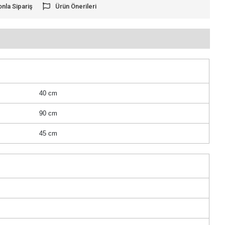
onla Sipariş
Ürün Önerileri
40 cm
90 cm
45 cm