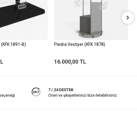
k (KFK 1891-B)
Piedra Vestiyer (KFK 1878)
E
TL
16.000,00 TL
1
7 / 24 DESTEK
 seçeneği
Öneri ve şikayetlerinizi bize iletebilirsiniz.