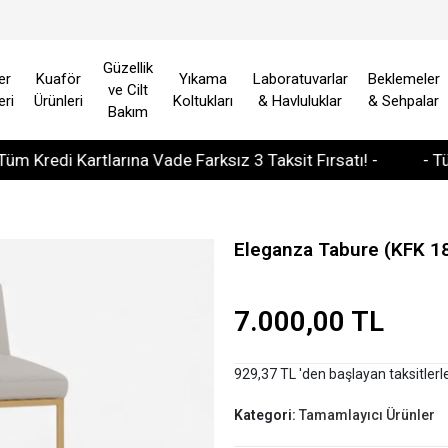
Güzellik
er
Kuaför
Yıkama
Laboratuvarlar
Beklemeler
ve Cilt
eri
Ürünleri
Koltukları
& Havluluklar
& Sehpalar
Bakım
edi Kartlarına Vade Farksız 3 Taksit Fırsatı! -
- Tüm Avru
Eleganza Tabure (KFK 1
7.000,00 TL
929,37 TL 'den başlayan taksitlerl
Kategori:
Tamamlayıcı Ürünler