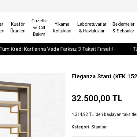
Güzellik
er
Kuaför
Yıkama
Laboratuvarlar
Beklemeler
ve Cilt
eri
Ürünleri
Koltukları
& Havluluklar
& Sehpalar
Bakım
di Kartlarına Vade Farksız 3 Taksit Fırsatı! -
- Tüm Avru
Eleganza Stant (KFK 15
32.500,00 TL
4.314,92 TL 'den başlayan taksitle
Kategori:
Stantlar