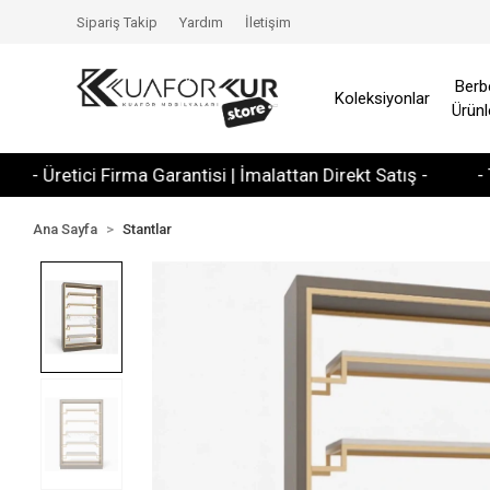
Sipariş Takip
Yardım
İletişim
Berb
Koleksiyonlar
Ürünl
retici Firma Garantisi | İmalattan Direkt Satış -
- Tüm Kre
Ana Sayfa
Stantlar