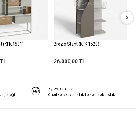
t (KFK 1531)
Brezio Stant (KFK 1529)
P
 TL
26.000,00 TL
2
7 / 24 DESTEK
 seçeneği
Öneri ve şikayetlerinizi bize iletebilirsiniz.