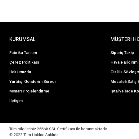
KURUMSAL
MÜŞTERİ H
Fabrika Tanıtım
Sipariş Takip
Çerez Politikası
Havale Bildiriml
Hakkımızda
Gizlilik Sözleş
Yurtdışı Gönderim Süreci
Mesafeli Satış
Mimari Projelendirme
İptal ve İade Ko
İletişim
Tüm bilgileriniz 256bit SSL Sertifikası ile korunmaktadır.
© 2022 Tüm Hakları Saklıdır