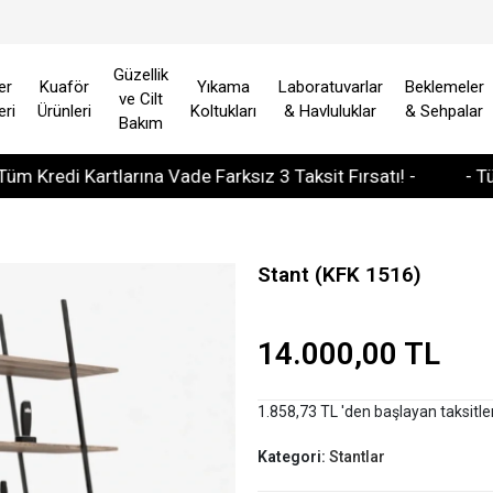
Güzellik
er
Kuaför
Yıkama
Laboratuvarlar
Beklemeler
ve Cilt
eri
Ürünleri
Koltukları
& Havluluklar
& Sehpalar
Bakım
di Kartlarına Vade Farksız 3 Taksit Fırsatı! -
- Tüm Avru
Stant (KFK 1516)
14.000,00 TL
1.858,73 TL 'den başlayan taksitle
Kategori:
Stantlar