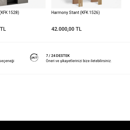
 (KFK 1528)
Harmony Stant (KFK 1526)
E
 TL
42.000,00 TL
2
7 / 24 DESTEK
 seçeneği
Öneri ve şikayetlerinizi bize iletebilirsiniz.