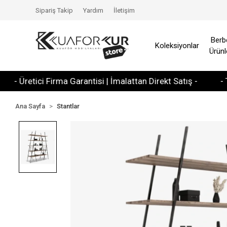
Sipariş Takip
Yardım
İletişim
Berb
Koleksiyonlar
Ürünl
retici Firma Garantisi | İmalattan Direkt Satış -
- Tüm Kre
Ana Sayfa
Stantlar