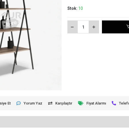
Stok:
10
siye Et
Yorum Yaz
Karşılaştır
Fiyat Alarmı
Telef