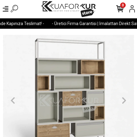
0
e Kapınıza Teslimat! -
- Üretici Firma Garantisi | İmalattan Direkt Satı