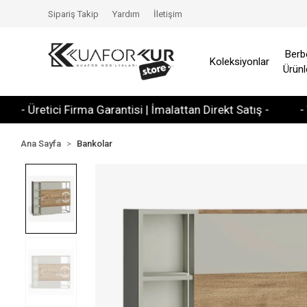
Sipariş Takip
Yardım
İletişim
Berb
Koleksiyonlar
Ürünl
retici Firma Garantisi | İmalattan Direkt Satış -
- Tüm Kre
Ana Sayfa
Bankolar