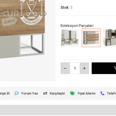
Stok:
5
Koleksiyon Parçaları:
siye Et
Yorum Yaz
Karşılaştır
Fiyat Alarmı
Telef