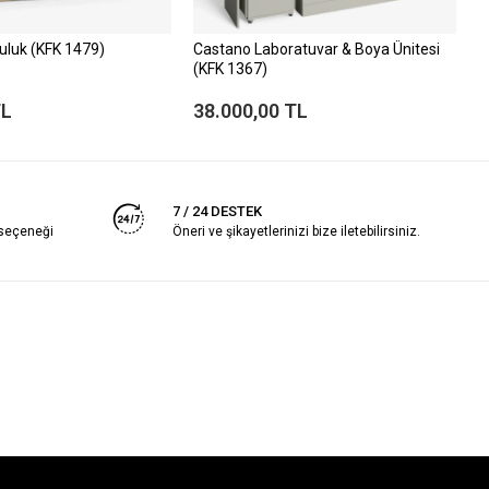
uluk (KFK 1479)
Castano Laboratuvar & Boya Ünitesi
V
(KFK 1367)
TL
38.000,00 TL
4
7 / 24 DESTEK
 seçeneği
Öneri ve şikayetlerinizi bize iletebilirsiniz.