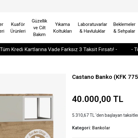
Güzellik
er
Kuaför
Yıkama
Laboratuvarlar
Beklemeler
ve Cilt
eri
Ürünleri
Koltukları
& Havluluklar
& Sehpalar
Bakım
di Kartlarına Vade Farksız 3 Taksit Fırsatı! -
- Tüm Avru
Castano Banko (KFK 775
40.000,00 TL
5.310,67 TL 'den başlayan taksitle
Kategori:
Bankolar