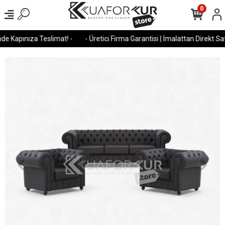
0
e Kapınıza Teslimat! -
- Üretici Firma Garantisi | İmalattan Direkt Satı