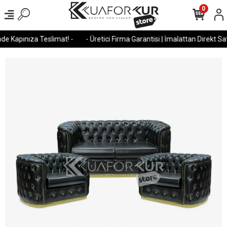
0
e Kapınıza Teslimat! -
- Üretici Firma Garantisi | İmalattan Direkt Satı