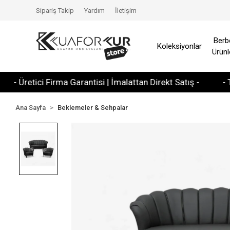
Sipariş Takip
Yardım
İletişim
Berb
Koleksiyonlar
Ürünl
retici Firma Garantisi | İmalattan Direkt Satış -
- Tüm Kre
Ana Sayfa
Beklemeler & Sehpalar