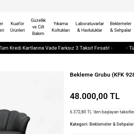
Güzellik
er
Kuaför
Yıkama
Laboratuvarlar
Beklemeler
ve Cilt
eri
Ürünleri
Koltukları
& Havluluklar
& Sehpalar
Bakım
di Kartlarına Vade Farksız 3 Taksit Fırsatı! -
- Tüm Avru
Bekleme Grubu (KFK 92
48.000,00 TL
6.372,80 TL 'den başlayan taksitle
Kategori:
Beklemeler & Sehpalar