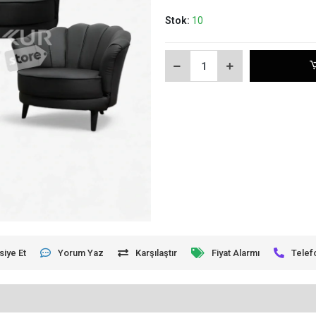
Stok:
10
siye Et
Yorum Yaz
Karşılaştır
Fiyat Alarmı
Telef