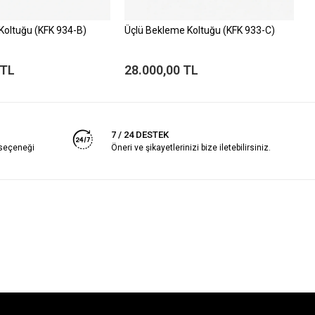
 Koltuğu (KFK 934-B)
Üçlü Bekleme Koltuğu (KFK 933-C)
B
 TL
28.000,00 TL
1
7 / 24 DESTEK
 seçeneği
Öneri ve şikayetlerinizi bize iletebilirsiniz.