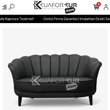
0
e Kapınıza Teslimat! -
- Üretici Firma Garantisi | İmalattan Direkt Satı