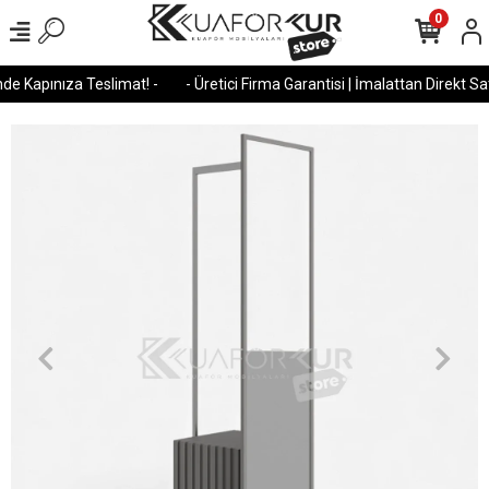
0
e Kapınıza Teslimat! -
- Üretici Firma Garantisi | İmalattan Direkt Satı