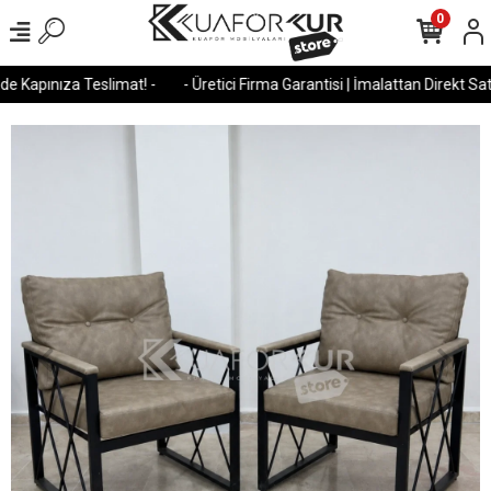
0
 Kapınıza Teslimat! -
- Üretici Firma Garantisi | İmalattan Direkt Satış