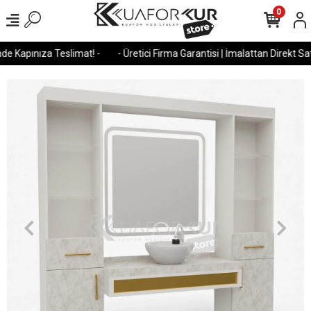
0
e Kapınıza Teslimat! -
- Üretici Firma Garantisi | İmalattan Direkt Satı