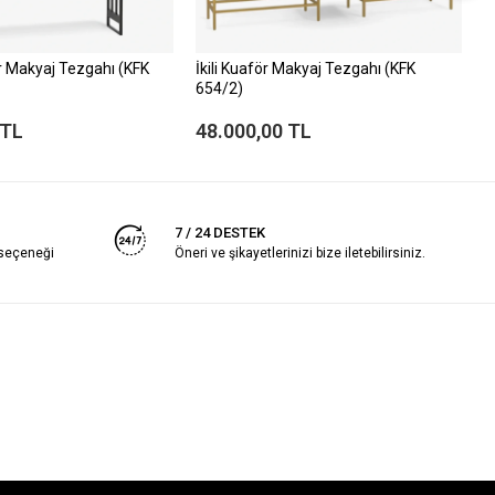
 Makyaj Tezgahı (KFK
İkili Kuaför Makyaj Tezgahı (KFK
B
654/2)
6
 TL
48.000,00 TL
2
7 / 24 DESTEK
 seçeneği
Öneri ve şikayetlerinizi bize iletebilirsiniz.