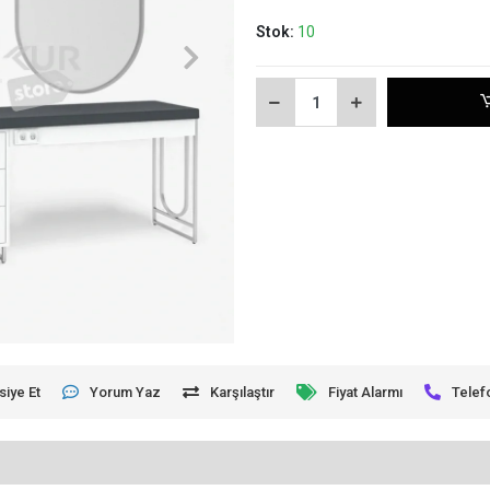
Stok:
10
siye Et
Yorum Yaz
Karşılaştır
Fiyat Alarmı
Telef