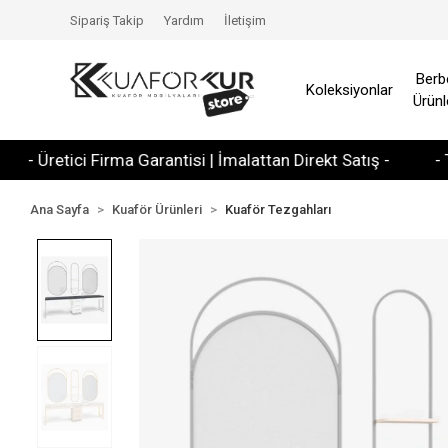
Sipariş Takip
Yardım
İletişim
Berb
Koleksiyonlar
Ürünl
retici Firma Garantisi | İmalattan Direkt Satış -
- Tüm Kr
Ana Sayfa
Kuaför Ürünleri
Kuaför Tezgahları