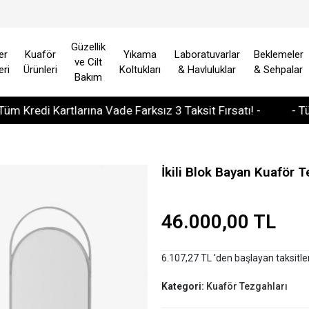
Güzellik
er
Kuaför
Yıkama
Laboratuvarlar
Beklemeler
ve Cilt
eri
Ürünleri
Koltukları
& Havluluklar
& Sehpalar
Bakım
edi Kartlarına Vade Farksız 3 Taksit Fırsatı! -
- Tüm Avr
İkili Blok Bayan Kuaför 
46.000,00 TL
6.107,27 TL 'den başlayan taksitle
Kategori:
Kuaför Tezgahları