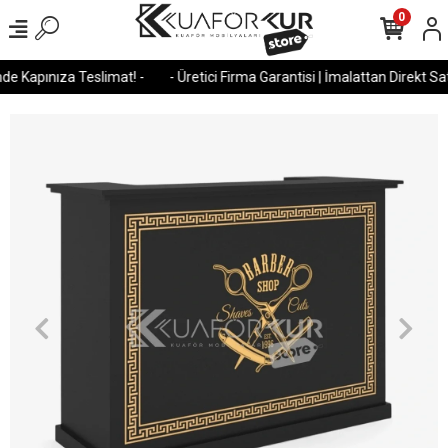
0
e Kapınıza Teslimat! -
- Üretici Firma Garantisi | İmalattan Direkt Satı