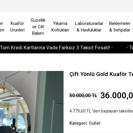
Güzellik
er
Kuaför
Yıkama
Laboratuvarlar
Beklemeler
ve Cilt
eri
Ürünleri
Koltukları
& Havluluklar
& Sehpalar
Bakım
i Kartlarına Vade Farksız 3 Taksit Fırsatı! -
- Tüm Avrup
Çift Yönlü Gold Kuaför 
36.000,
50.000,00 TL
4.779,60 TL 'den başlayan taksitle
Kategori:
Outlet