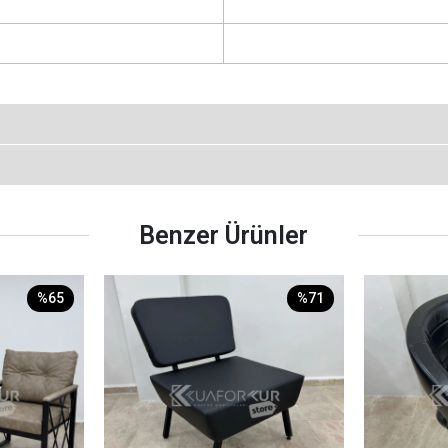
Benzer Ürünler
%65
%71