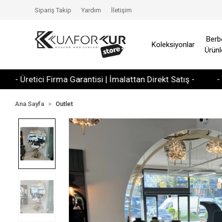
Sipariş Takip
Yardım
İletişim
Berb
Koleksiyonlar
Ürünl
tici Firma Garantisi | İmalattan Direkt Satış -
- Tüm Kred
Ana Sayfa
Outlet