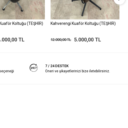
 Kuaför Koltuğu (TEŞHİR)
Kahverengi Kuaför Koltuğu (TEŞHİR)
B
(
.000,00 TL
5.000,00 TL
12.000,00 TL
1
7 / 24 DESTEK
 seçeneği
Öneri ve şikayetlerinizi bize iletebilirsiniz.