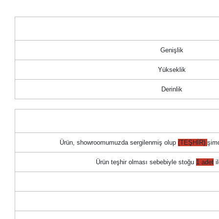
Genişlik
Yükseklik
Derinlik
Ürün, showroomumuzda sergilenmiş olup
(TEŞHİR)
şim
Ürün teşhir olması sebebiyle stoğu
1 adet
il