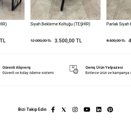
HİR)
Siyah Bekleme Koltuğu (TEŞHİR)
Parlak Siyah
 TL
3.500,00 TL
4
12.000,00 TL
8.500,00 TL
Güvenli Alışveriş
Geniş Ürün Yelpazesi
Güvenli ve kolay ödeme sistemi
Binlerce ürün ve kampanya
Bizi Takip Edin