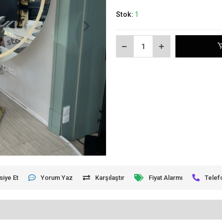
Stok:
1
siye Et
Yorum Yaz
Karşılaştır
Fiyat Alarmı
Telef