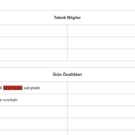
Teknik Bilgiler
Ürün Özellikleri
di
özel fiyatla
satıştadır
e sınırlıdır