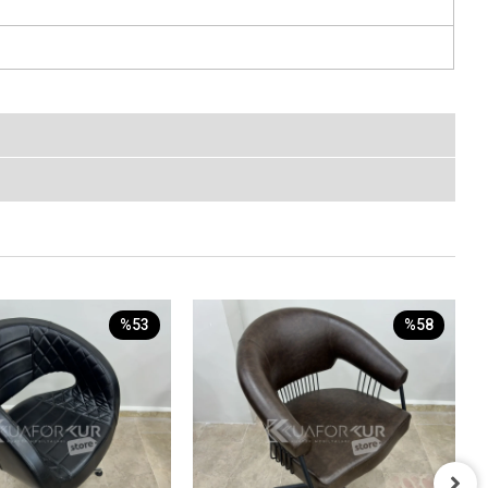
%53
%58