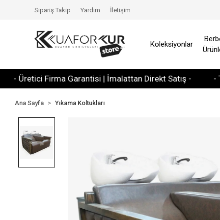
Sipariş Takip
Yardım
İletişim
Berb
Koleksiyonlar
Ürünl
etici Firma Garantisi | İmalattan Direkt Satış -
- Tüm Kred
Ana Sayfa
Yıkama Koltukları