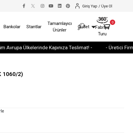
Giriş Yap
/
Üye Ol
0
Tamamlayıcı
Bankolar
Stantlar
Outlet
Fabrika
Ürünler
Turu
a Ülkelerinde Kapınıza Teslimat! -
- Üretici Firma Garan
K 1060/2)
rle