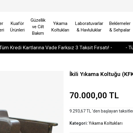
Güzellik
er
Kuaför
Yıkama
Laboratuvarlar
Beklemeler
ve Cilt
eri
Ürünleri
Koltukları
& Havluluklar
& Sehpalar
Bakım
i Kartlarına Vade Farksız 3 Taksit Fırsatı! -
- Tüm Avrup
İkili Yıkama Koltuğu (KF
70.000,00 TL
9.293,67 TL 'den başlayan taksitle
Kategori:
Yıkama Koltukları