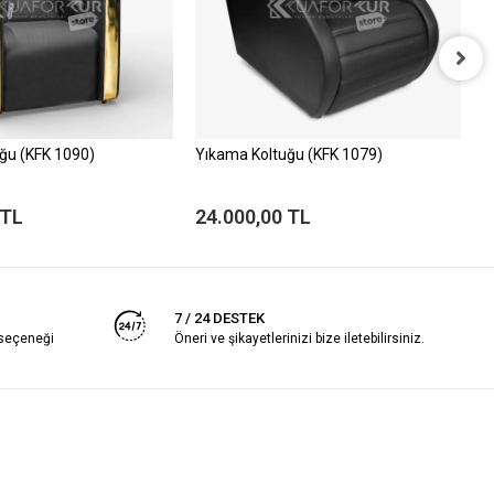
ğu (KFK 1090)
Yıkama Koltuğu (KFK 1079)
Y
 TL
24.000,00 TL
3
7 / 24 DESTEK
 seçeneği
Öneri ve şikayetlerinizi bize iletebilirsiniz.