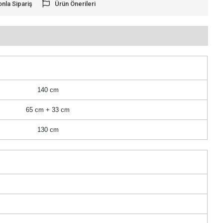
onla Sipariş
Ürün Önerileri
140 cm
65 cm + 33 cm
130 cm