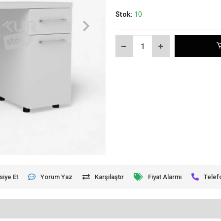
Stok:
10
siye Et
Yorum Yaz
Karşılaştır
Fiyat Alarmı
Telef