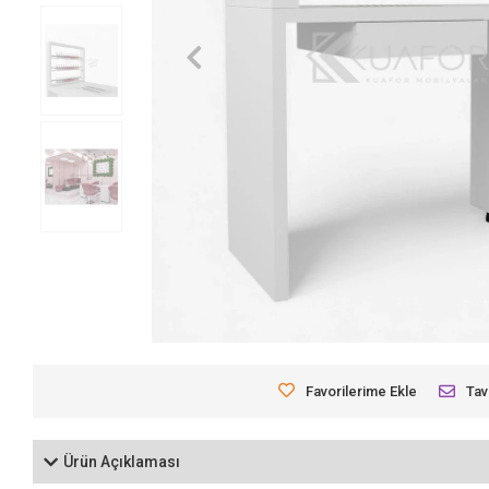
Favorilerime Ekle
Tav
Ürün Açıklaması