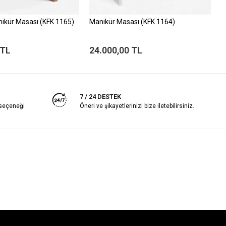
ikür Masası (KFK 1165)
Manikür Masası (KFK 1164)
M
 TL
24.000,00 TL
2
7 / 24 DESTEK
 seçeneği
Öneri ve şikayetlerinizi bize iletebilirsiniz.