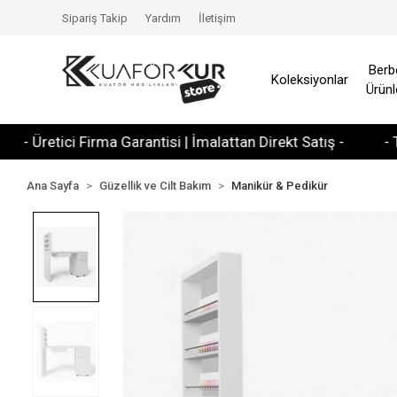
Sipariş Takip
Yardım
İletişim
Berb
Koleksiyonlar
Ürünl
retici Firma Garantisi | İmalattan Direkt Satış -
- Tüm Kre
Ana Sayfa
Güzellik ve Cilt Bakım
Manikür & Pedikür