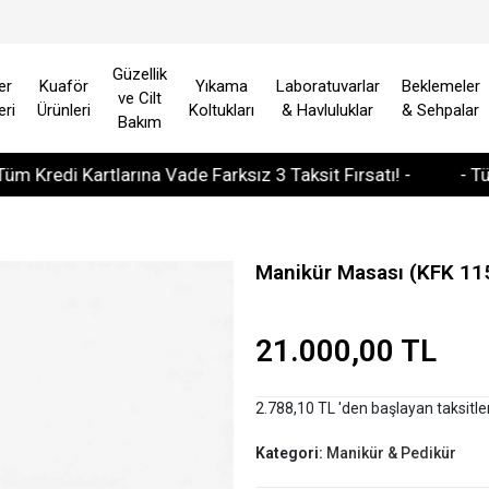
Güzellik
er
Kuaför
Yıkama
Laboratuvarlar
Beklemeler
ve Cilt
eri
Ürünleri
Koltukları
& Havluluklar
& Sehpalar
Bakım
di Kartlarına Vade Farksız 3 Taksit Fırsatı! -
- Tüm Avru
Manikür Masası (KFK 11
21.000,00 TL
2.788,10 TL 'den başlayan taksitle
Kategori:
Manikür & Pedikür