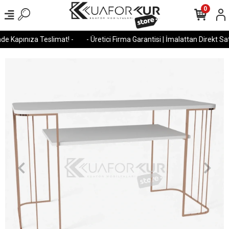
0
e Kapınıza Teslimat! -
- Üretici Firma Garantisi | İmalattan Direkt Satı