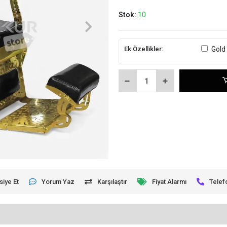
Stok:
10
Ek Özellikler:
Gold
siye Et
Yorum Yaz
Karşılaştır
Fiyat Alarmı
Telef