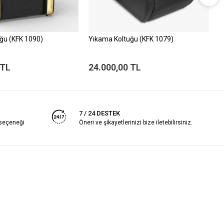
ğu (KFK 1090)
Yıkama Koltuğu (KFK 1079)
Y
 TL
24.000,00 TL
3
7 / 24 DESTEK
 seçeneği
Öneri ve şikayetlerinizi bize iletebilirsiniz.