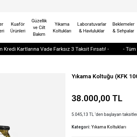
Güzellik
er
Kuaför
Yıkama
Laboratuvarlar
Beklemeler
ve Cilt
eri
Ürünleri
Koltukları
& Havluluklar
& Sehpalar
Bakım
Kartlarına Vade Farksız 3 Taksit Fırsatı! -
- Tüm Avrupa 
Yıkama Koltuğu (KFK 10
38.000,00 TL
5.045,13 TL 'den başlayan taksitle
Kategori:
Yıkama Koltukları