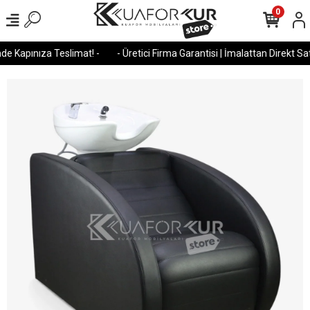
0
e Kapınıza Teslimat! -
- Üretici Firma Garantisi | İmalattan Direkt Satı