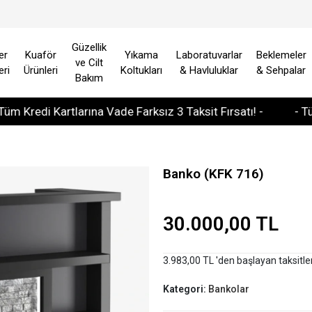
Güzellik
er
Kuaför
Yıkama
Laboratuvarlar
Beklemeler
ve Cilt
eri
Ürünleri
Koltukları
& Havluluklar
& Sehpalar
Bakım
di Kartlarına Vade Farksız 3 Taksit Fırsatı! -
- Tüm Avru
Banko (KFK 716)
30.000,00 TL
3.983,00 TL 'den başlayan taksitle
Kategori:
Bankolar