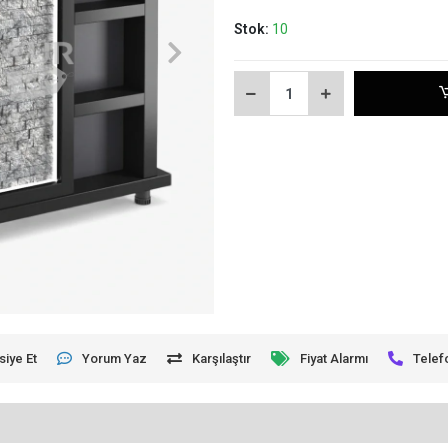
Stok:
10
siye Et
Yorum Yaz
Karşılaştır
Fiyat Alarmı
Telef