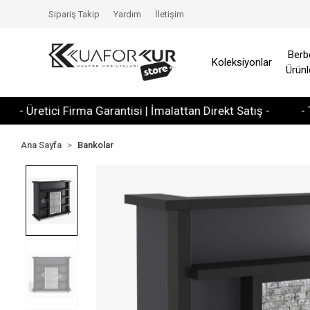
Sipariş Takip
Yardım
İletişim
Berb
Koleksiyonlar
Ürünl
retici Firma Garantisi | İmalattan Direkt Satış -
- Tüm Kre
Ana Sayfa
Bankolar