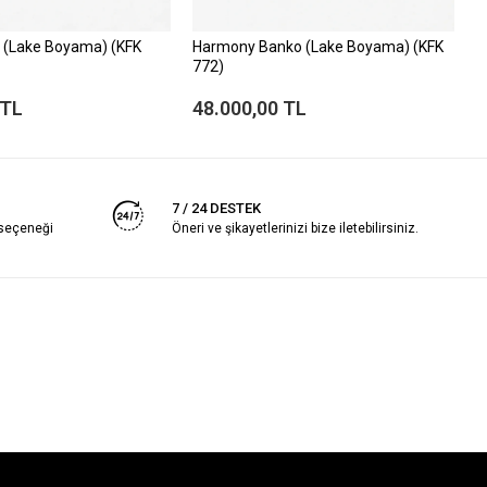
 (Lake Boyama) (KFK
Harmony Banko (Lake Boyama) (KFK
E
772)
 TL
48.000,00 TL
5
7 / 24 DESTEK
 seçeneği
Öneri ve şikayetlerinizi bize iletebilirsiniz.