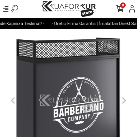
0
e Kapınıza Teslimat! -
- Üretici Firma Garantisi | İmalattan Direkt Satı