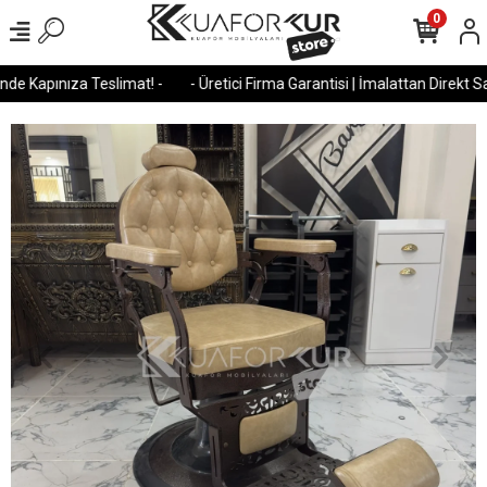
0
e Kapınıza Teslimat! -
- Üretici Firma Garantisi | İmalattan Direkt Satı