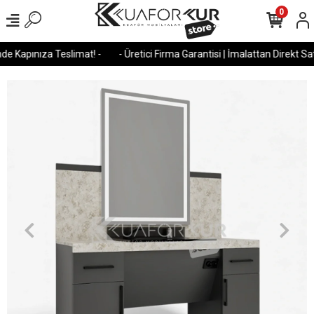
0
e Kapınıza Teslimat! -
- Üretici Firma Garantisi | İmalattan Direkt Satı