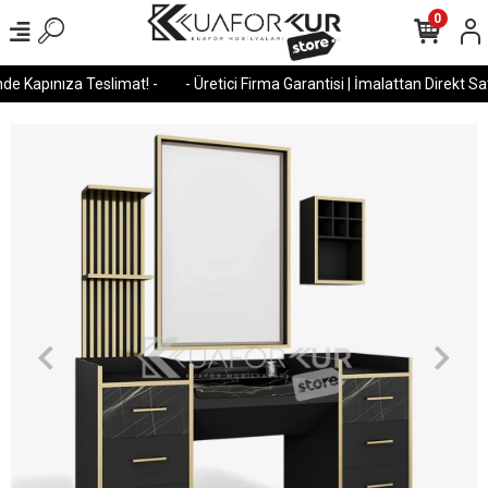
0
e Kapınıza Teslimat! -
- Üretici Firma Garantisi | İmalattan Direkt Satı