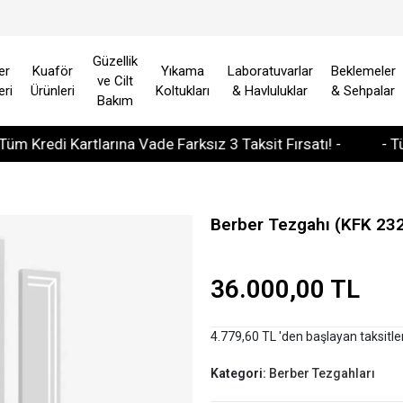
Güzellik
er
Kuaför
Yıkama
Laboratuvarlar
Beklemeler
ve Cilt
eri
Ürünleri
Koltukları
& Havluluklar
& Sehpalar
Bakım
edi Kartlarına Vade Farksız 3 Taksit Fırsatı! -
- Tüm Avr
Berber Tezgahı (KFK 23
36.000,00 TL
4.779,60 TL 'den başlayan taksitle
Kategori:
Berber Tezgahları