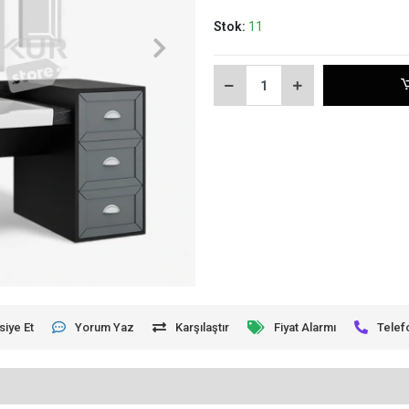
Stok:
11
siye Et
Yorum Yaz
Karşılaştır
Fiyat Alarmı
Telef