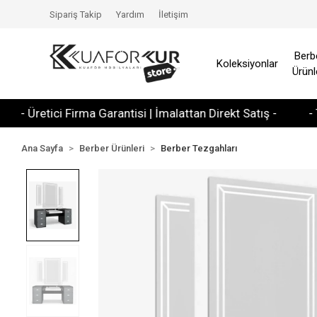
Sipariş Takip
Yardım
İletişim
Berb
Koleksiyonlar
Ürünl
retici Firma Garantisi | İmalattan Direkt Satış -
- Tüm Kr
Ana Sayfa
Berber Ürünleri
Berber Tezgahları