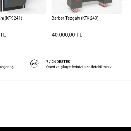
hı (KFK 241)
Berber Tezgahı (KFK 240)
B
 TL
40.000,00 TL
4
7 / 24 DESTEK
 seçeneği
Öneri ve şikayetlerinizi bize iletebilirsiniz.