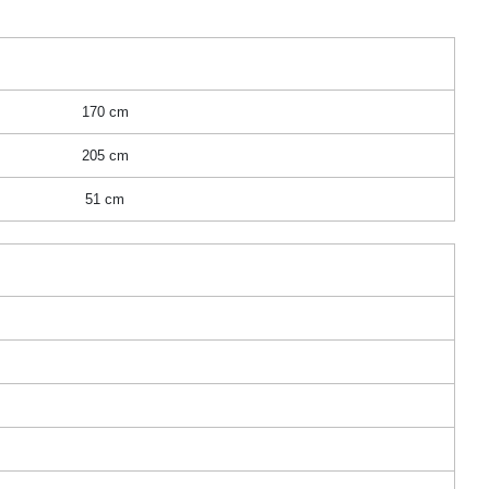
170 cm
205 cm
51 cm