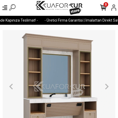
0
e Kapınıza Teslimat! -
- Üretici Firma Garantisi | İmalattan Direkt Satı