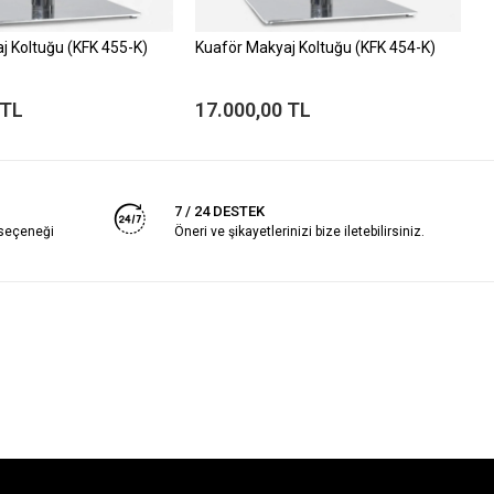
j Koltuğu (KFK 455-K)
Kuaför Makyaj Koltuğu (KFK 454-K)
K
 TL
17.000,00 TL
1
7 / 24 DESTEK
 seçeneği
Öneri ve şikayetlerinizi bize iletebilirsiniz.