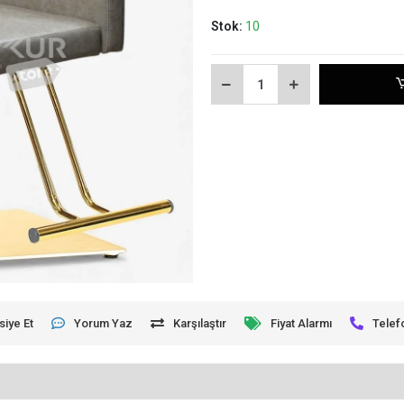
Stok:
10
siye Et
Yorum Yaz
Karşılaştır
Fiyat Alarmı
Telef