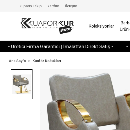
Sipariş Takip
Yardım
İletişim
Berb
Koleksiyonlar
Ürünl
retici Firma Garantisi | İmalattan Direkt Satış -
- Tüm Kre
Ana Sayfa
Kuaför Koltukları