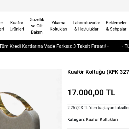
Güzellik
er
Kuaför
Yıkama
Laboratuvarlar
Beklemeler
ve Cilt
eri
Ürünleri
Koltukları
& Havluluklar
& Sehpalar
Bakım
di Kartlarına Vade Farksız 3 Taksit Fırsatı! -
- Tüm Avru
Kuaför Koltuğu (KFK 32
17.000,00 TL
2.257,03 TL 'den başlayan taksitle
Kategori:
Kuaför Koltukları