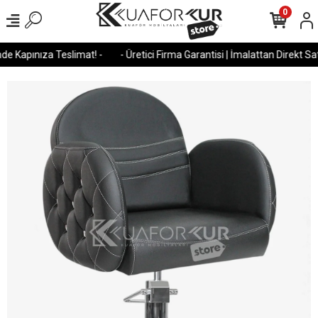
0
e Kapınıza Teslimat! -
- Üretici Firma Garantisi | İmalattan Direkt Satı