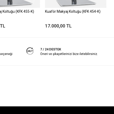
j Koltuğu (KFK 455-K)
Kuaför Makyaj Koltuğu (KFK 454-K)
K
 TL
17.000,00 TL
1
7 / 24 DESTEK
 seçeneği
Öneri ve şikayetlerinizi bize iletebilirsiniz.