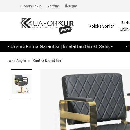
Sipariş Takip
Yardım
İletişim
Berb
Koleksiyonlar
Ürünl
retici Firma Garantisi | İmalattan Direkt Satış -
- Tüm Kre
Ana Sayfa
Kuaför Koltukları