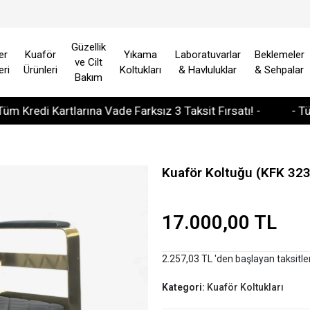
Güzellik
er
Kuaför
Yıkama
Laboratuvarlar
Beklemeler
ve Cilt
eri
Ürünleri
Koltukları
& Havluluklar
& Sehpalar
Bakım
di Kartlarına Vade Farksız 3 Taksit Fırsatı! -
- Tüm Avru
Kuaför Koltuğu (KFK 323
17.000,00 TL
2.257,03 TL 'den başlayan taksitle
Kategori:
Kuaför Koltukları