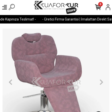
0
e Kapınıza Teslimat! -
- Üretici Firma Garantisi | İmalattan Direkt Satı