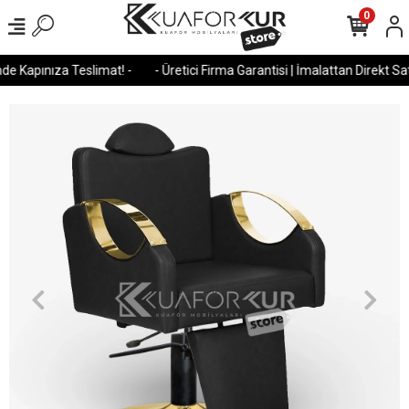
0
e Kapınıza Teslimat! -
- Üretici Firma Garantisi | İmalattan Direkt Satı