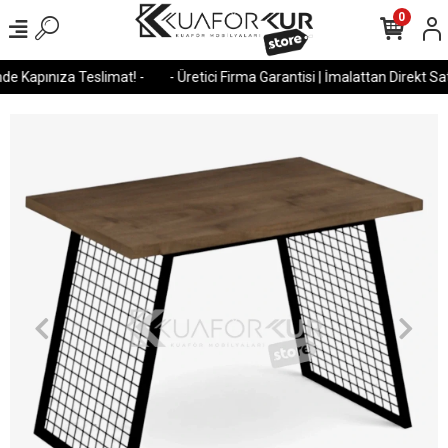
0
e Kapınıza Teslimat! -
- Üretici Firma Garantisi | İmalattan Direkt Satı