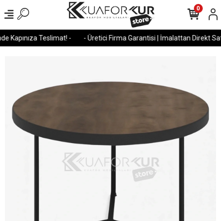
0
e Kapınıza Teslimat! -
- Üretici Firma Garantisi | İmalattan Direkt Satı