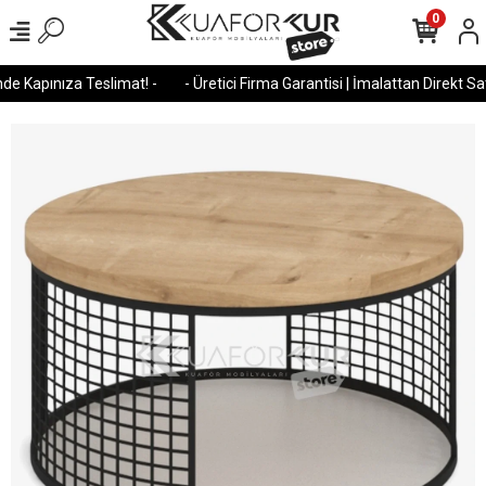
0
e Kapınıza Teslimat! -
- Üretici Firma Garantisi | İmalattan Direkt Satı